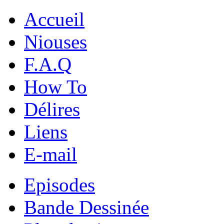
Accueil
Niouses
F.A.Q
How To
Délires
Liens
E-mail
Episodes
Bande Dessinée