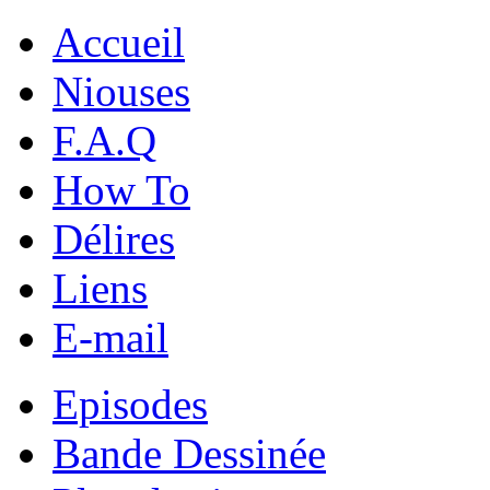
Accueil
Niouses
F.A.Q
How To
Délires
Liens
E-mail
Episodes
Bande Dessinée