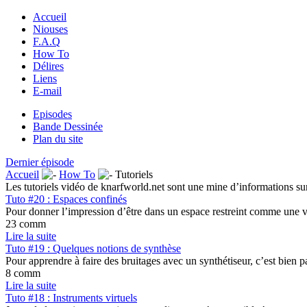
Accueil
Niouses
F.A.Q
How To
Délires
Liens
E-mail
Episodes
Bande Dessinée
Plan du site
Dernier épisode
Accueil
How To
Tutoriels
Les tutoriels vidéo de knarfworld.net sont une mine d’informations s
Tuto #20 : Espaces confinés
Pour donner l’impression d’être dans un espace restreint comme une v
23 comm
Lire la suite
Tuto #19 : Quelques notions de synthèse
Pour apprendre à faire des bruitages avec un synthétiseur, c’est bien pa
8 comm
Lire la suite
Tuto #18 : Instruments virtuels