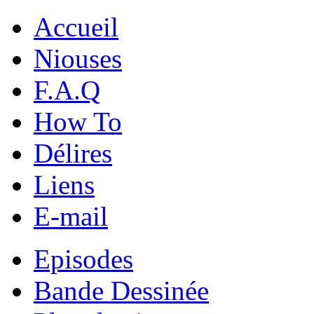
Accueil
Niouses
F.A.Q
How To
Délires
Liens
E-mail
Episodes
Bande Dessinée