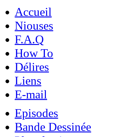
Accueil
Niouses
F.A.Q
How To
Délires
Liens
E-mail
Episodes
Bande Dessinée