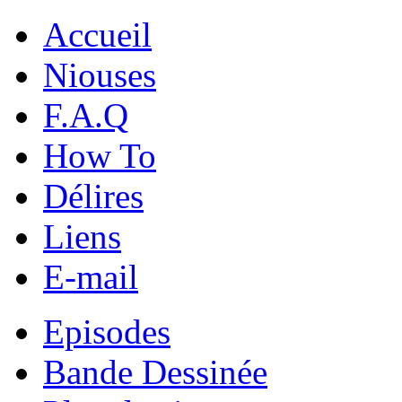
Accueil
Niouses
F.A.Q
How To
Délires
Liens
E-mail
Episodes
Bande Dessinée