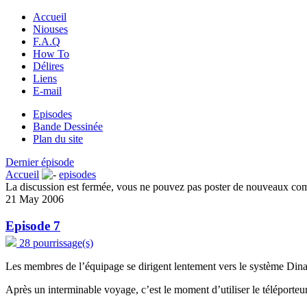
Accueil
Niouses
F.A.Q
How To
Délires
Liens
E-mail
Episodes
Bande Dessinée
Plan du site
Dernier épisode
Accueil
episodes
La discussion est fermée, vous ne pouvez pas poster de nouveaux co
21 May 2006
Episode 7
28 pourrissage(s)
Les membres de l’équipage se dirigent lentement vers le système Dinar
Après un interminable voyage, c’est le moment d’utiliser le téléporteur,