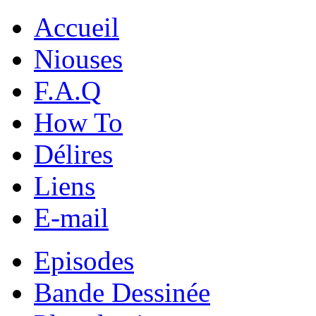
Accueil
Niouses
F.A.Q
How To
Délires
Liens
E-mail
Episodes
Bande Dessinée