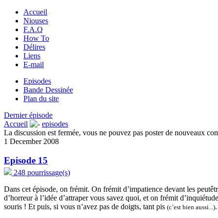
Accueil
Niouses
F.A.Q
How To
Délires
Liens
E-mail
Episodes
Bande Dessinée
Plan du site
Dernier épisode
Accueil
episodes
La discussion est fermée, vous ne pouvez pas poster de nouveaux co
1 December 2008
Episode 15
248 pourrissage(s)
Dans cet épisode, on frémit. On frémit d’impatience devant les peutêtr
d’horreur à l’idée d’attraper vous savez quoi, et on frémit d’inquiétude
souris ! Et puis, si vous n’avez pas de doigts, tant pis
.
(c’est bien aussi...)