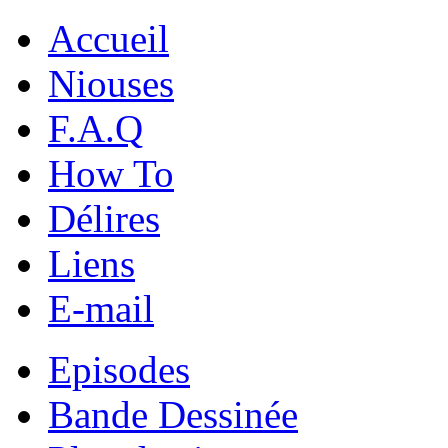
Accueil
Niouses
F.A.Q
How To
Délires
Liens
E-mail
Episodes
Bande Dessinée