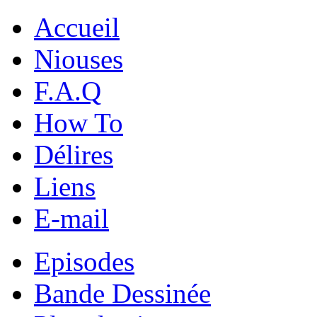
Accueil
Niouses
F.A.Q
How To
Délires
Liens
E-mail
Episodes
Bande Dessinée