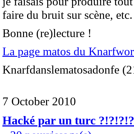
je faisais pour produire tou
faire du bruit sur scène, etc.
Bonne (re)lecture !
La page matos du Knarfwor
Knarfdanslematosadonfe (2
7 October 2010
Hacké par un turc ?!?!?!