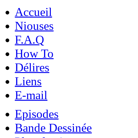
Accueil
Niouses
F.A.Q
How To
Délires
Liens
E-mail
Episodes
Bande Dessinée