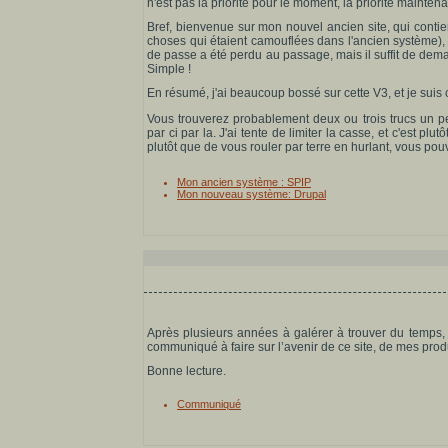
n'est pas la priorité pour le moment, la priorité maintenan
Bref, bienvenue sur mon nouvel ancien site, qui contien
choses qui étaient camouflées dans l'ancien système), t
de passe a été perdu au passage, mais il suffit de de
Simple !
En résumé, j'ai beaucoup bossé sur cette V3, et je suis
Vous trouverez probablement deux ou trois trucs un p
par ci par la. J'ai tente de limiter la casse, et c'est pl
plutôt que de vous rouler par terre en hurlant, vous po
Mon ancien système : SPIP
Mon nouveau système: Drupal
Après plusieurs années à galérer à trouver du temps,
communiqué à faire sur l’avenir de ce site, de mes produ
Bonne lecture.
Communiqué