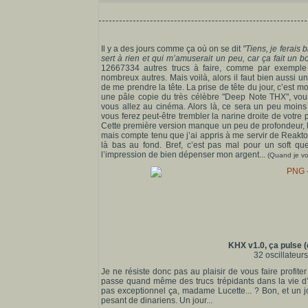
Il y a des jours comme ça où on se dit
"Tiens, je ferais 
sert à rien et qui m’amuserait un peu, car ça fait un 
12667334 autres trucs à faire, comme par exemple a
nombreux autres. Mais voilà, alors il faut bien aussi 
de me prendre la tête. La prise de tête du jour, c’est
une pâle copie du très célèbre "Deep Note THX", vous s
vous allez au cinéma. Alors là, ce sera un peu moins i
vous ferez peut-être trembler la narine droite de votre
Cette première version manque un peu de profondeur, la 
mais compte tenu que j’ai appris à me servir de Reaktor
là bas au fond. Bref, c’est pas mal pour un soft qu
l’impression de bien dépenser mon argent...
(Quand je vou
KHX v1.0, ça pulse (e
32 oscillateurs 
Je ne résiste donc pas au plaisir de vous faire profiter 
passe quand même des trucs trépidants dans la vie d’
pas exceptionnel ça, madame Lucette... ? Bon, et un jo
pesant de dinariens. Un jour...