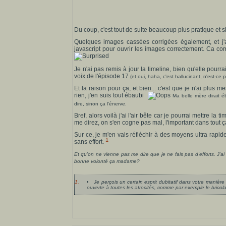
Du coup, c'est tout de suite beaucoup plus pratique et s
Quelques images cassées corrigées également, et j'ai
javascript pour ouvrir les images correctement. Ca c
Je n'ai pas remis à jour la timeline, bien qu'elle pour
voix de l'épisode 17
(et oui, haha, c'est hallucinant, n'est-ce 
Et la raison pour ça, et bien... c'est que je n'ai plus 
rien, j'en suis tout ébaubi
Ma belle mère dirait éb
dire, sinon ça l'énerve.
Bref, alors voilà j'ai l'air bête car je pourrai mettre la
me direz, on s'en cogne pas mal, l'important dans tout 
Sur ce, je m'en vais réfléchir à des moyens ultra rapi
1
sans effort.
Et qu'on ne vienne pas me dire que je ne fais pas d'efforts. J'ai
bonne volonté ça madame?
1.
Je perçois un certain esprit dubitatif dans votre manière d
ouverte à toutes les atrocités, comme par exemple le bricol