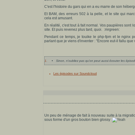
C'est l'histoire du gars qui en a eu marre de son héberg
Et BAM, des erreurs 502 à la pelle, et le site qui ma
cela est amusant.
En réalité, c'est tout à fait normal. Vos paupières son
site. Et puis revenez plus tard, quoi. :mrgreen:
Pendant ce temps, je touike le php-fpm et le nginx p
parlant que je viens d'inventer : "Encore eut-il fallu que
1.
Sinon, n'oubliez pas qu'on peut aussi écouter les épiso
Les épisodes sur Soundcloud
Un peu de ménage de fait à nouveau suite à la migration
sous forme d'un gros bouton bien glossy