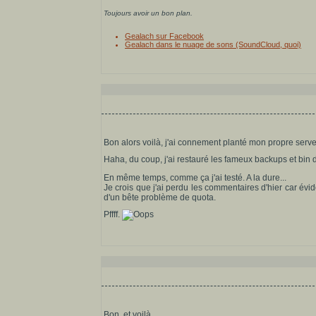
Toujours avoir un bon plan.
Gealach sur Facebook
Gealach dans le nuage de sons (SoundCloud, quoi)
Bon alors voilà, j'ai connement planté mon propre serve
Haha, du coup, j'ai restauré les fameux backups et bin
En même temps, comme ça j'ai testé. A la dure...
Je crois que j'ai perdu les commentaires d'hier car évi
d'un bête problème de quota.
Pffff.
Bon, et voilà.