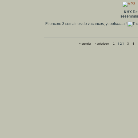
KHX De
Treeemmmm
Et encore 3 semaines de vacances, yeeehaaaa !
« premier
‹ précédent
1
[ 2 ]
3
4