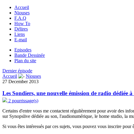
Accueil
Niouses
F.A.Q
How To
Délires
Liens
E-mail
Episodes
Bande Dessinée
Plan du site
Dernier épisode
Accueil
Niouses
27 December 2013
Les Sondiers, une nouvelle émission de radio dédiée 
2 pourrissage(s)
Certains d'entre vous me contactent régulièrement pour avoir des info
sur Synopslive dédiée au son, l'audionumérique, le home studio, la m
Si vous êtes intéressés par ces sujets, vous pouvez vous inscrire pour 