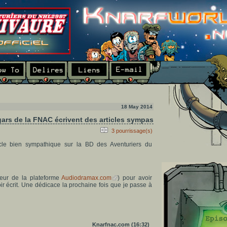
18 May 2014
gars de la FNAC écrivent des articles sympas
3 pourrissage(s)
icle bien sympathique sur la BD des Aventuriers du
eur de la plateforme
Audiodramax.com
) pour avoir
oir écrit. Une dédicace la prochaine fois que je passe à
Knarfnac.com (16:32)