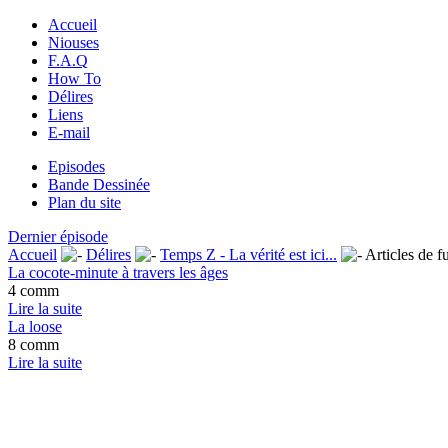
Accueil
Niouses
F.A.Q
How To
Délires
Liens
E-mail
Episodes
Bande Dessinée
Plan du site
Dernier épisode
Accueil
Délires
Temps Z - La vérité est ici...
Articles de
La cocote-minute à travers les âges
4 comm
Lire la suite
La loose
8 comm
Lire la suite