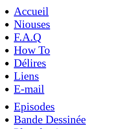
Accueil
Niouses
F.A.Q
How To
Délires
Liens
E-mail
Episodes
Bande Dessinée