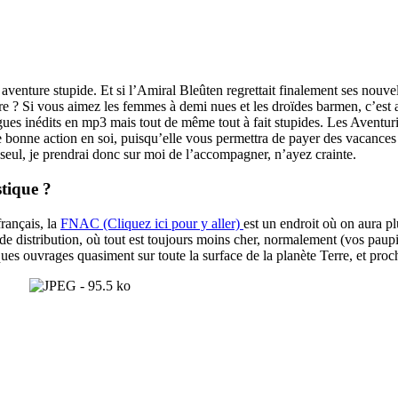
 aventure stupide. Et si l’Amiral Bleûten regrettait finalement ses nouv
udre ? Si vous aimez les femmes à demi nues et les droïdes barmen, c’e
ues inédits en mp3 mais tout de même tout à fait stupides. Les Aventur
bonne action en soi, puisqu’elle vous permettra de payer des vacances à
 seul, je prendrai donc sur moi de l’accompagner, n’ayez crainte.
tique ?
rançais, la
FNAC (Cliquez ici pour y aller)
est un endroit où on aura pl
 de distribution, où tout est toujours moins cher, normalement (vos paupi
ues ouvrages quasiment sur toute la surface de la planète Terre, et pro