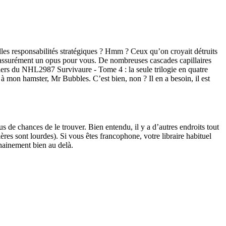
elles responsabilités stratégiques ? Hmm ? Ceux qu’on croyait détruits
st assurément un opus pour vous. De nombreuses cascades capillaires
iers du NHL2987 Survivaure - Tome 4 : la seule trilogie en quatre
 mon hamster, Mr Bubbles. C’est bien, non ? Il en a besoin, il est
us de chances de le trouver. Bien entendu, il y a d’autres endroits tout
ères sont lourdes). Si vous êtes francophone, votre libraire habituel
chainement bien au delà.