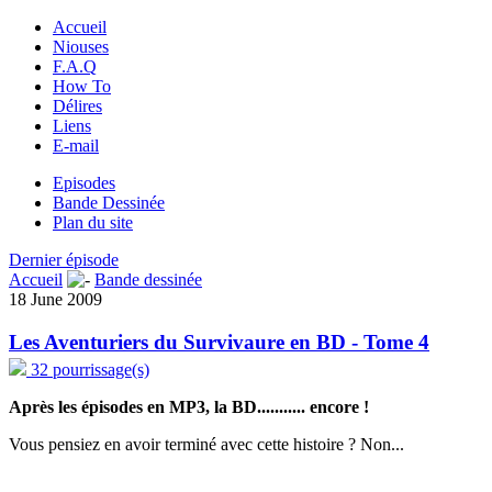
Accueil
Niouses
F.A.Q
How To
Délires
Liens
E-mail
Episodes
Bande Dessinée
Plan du site
Dernier épisode
Accueil
Bande dessinée
18 June 2009
Les Aventuriers du Survivaure en BD - Tome 4
32 pourrissage(s)
Après les épisodes en MP3, la BD........... encore !
Vous pensiez en avoir terminé avec cette histoire ? Non...