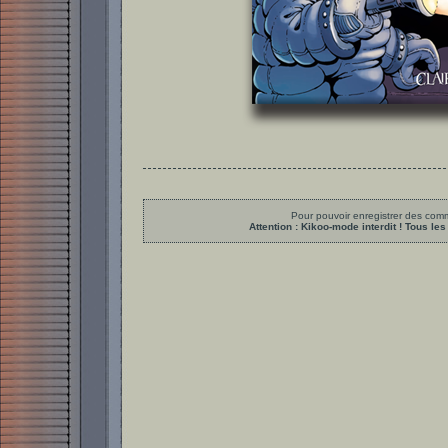
Pour pouvoir enregistrer des comme
Attention : Kikoo-mode interdit ! Tous 