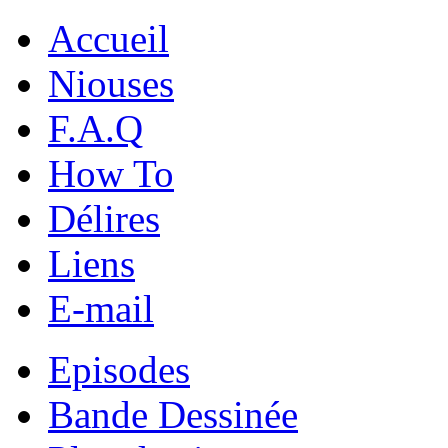
Accueil
Niouses
F.A.Q
How To
Délires
Liens
E-mail
Episodes
Bande Dessinée