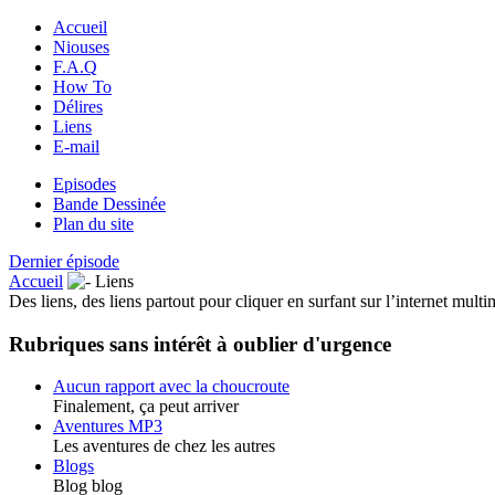
Accueil
Niouses
F.A.Q
How To
Délires
Liens
E-mail
Episodes
Bande Dessinée
Plan du site
Dernier épisode
Accueil
Liens
Des liens, des liens partout pour cliquer en surfant sur l’internet mult
Rubriques sans intérêt à oublier d'urgence
Aucun rapport avec la choucroute
Finalement, ça peut arriver
Aventures MP3
Les aventures de chez les autres
Blogs
Blog blog