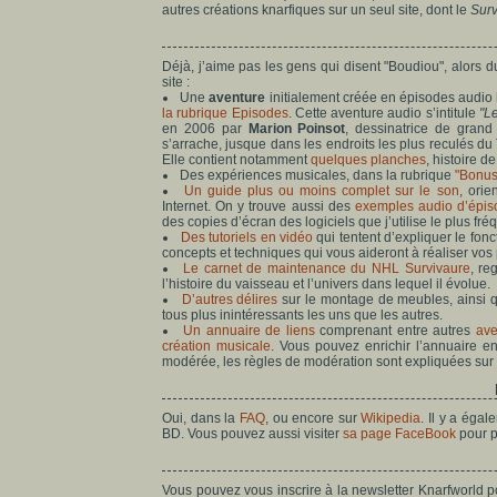
autres créations knarfiques sur un seul site, dont le
Surv
Déjà, j’aime pas les gens qui disent "Boudiou", alors du
site :
Une
aventure
initialement créée en épisodes audio
la rubrique Episodes
. Cette aventure audio s’intitule
"L
en 2006 par
Marion Poinsot
, dessinatrice de gran
s’arrache, jusque dans les endroits les plus reculés du
Elle contient notamment
quelques planches
, histoire d
Des expériences musicales, dans la rubrique
"Bonus
Un guide plus ou moins complet sur le son
, orie
Internet. On y trouve aussi des
exemples audio d’épiso
des copies d’écran des logiciels que j’utilise le plus f
Des tutoriels en vidéo
qui tentent d’expliquer le fo
concepts et techniques qui vous aideront à réaliser vos
Le carnet de maintenance du NHL Survivaure
, r
l’histoire du vaisseau et l’univers dans lequel il évolue.
D’autres délires
sur le montage de meubles, ainsi qu
tous plus inintéressants les uns que les autres.
Un annuaire de liens
comprenant entre autres
ave
création musicale
. Vous pouvez enrichir l’annuaire e
modérée, les règles de modération sont expliquées sur
Oui, dans la
FAQ
, ou encore sur
Wikipedia
. Il y a éga
BD. Vous pouvez aussi visiter
sa page FaceBook
pour p
Vous pouvez vous inscrire à la newsletter Knarfworld p